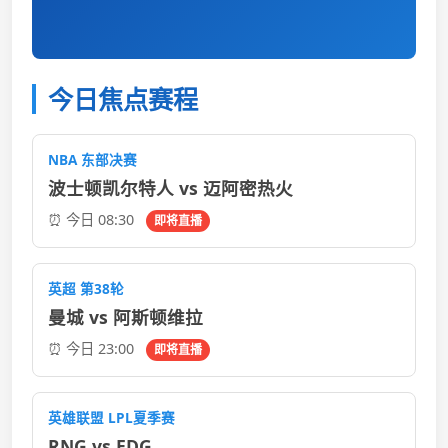
今日焦点赛程
NBA 东部决赛
波士顿凯尔特人 vs 迈阿密热火
⏰ 今日 08:30
即将直播
英超 第38轮
曼城 vs 阿斯顿维拉
⏰ 今日 23:00
即将直播
英雄联盟 LPL夏季赛
RNG vs EDG