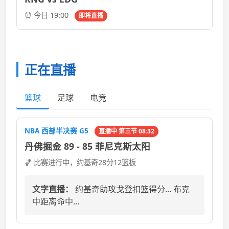
⏰ 今日 19:00
即将直播
正在直播
篮球
足球
电竞
NBA 西部半决赛 G5
直播中 第三节 08:32
丹佛掘金 89 - 85 菲尼克斯太阳
🏀 比赛进行中，约基奇28分12篮板
文字直播：
约基奇助攻戈登扣篮得分... 布克
中距离命中...