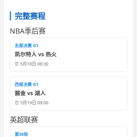
完整赛程
NBA季后赛
东部决赛 G1
凯尔特人 vs 热火
⏰ 5月18日 08:30
西部决赛 G1
掘金 vs 湖人
⏰ 5月19日 09:00
英超联赛
第38轮