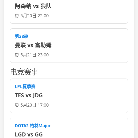
阿森纳 vs 狼队
⏰ 5月20日 22:00
第38轮
曼联 vs 富勒姆
⏰ 5月21日 23:00
电竞赛事
LPL夏季赛
TES vs JDG
⏰ 5月20日 17:00
DOTA2 柏林Major
LGD vs GG