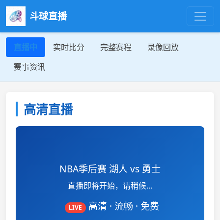
斗球直播
直播中
实时比分
完整赛程
录像回放
赛事资讯
斗球直播：免费高清体育赛事直
高清直播
NBA季后赛 湖人 vs 勇士
直播即将开始，请稍候...
高清 · 流畅 · 免费
LIVE