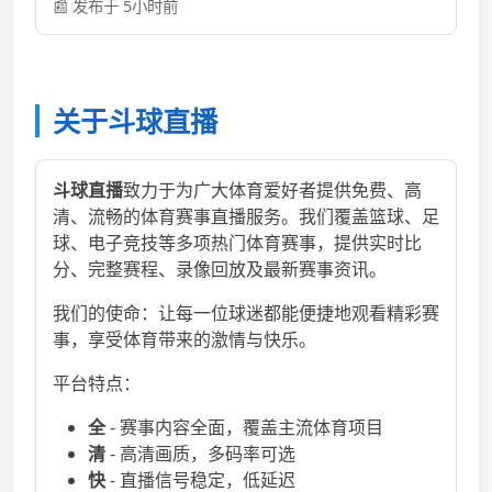
📰 发布于 5小时前
关于斗球直播
斗球直播
致力于为广大体育爱好者提供免费、高
清、流畅的体育赛事直播服务。我们覆盖篮球、足
球、电子竞技等多项热门体育赛事，提供实时比
分、完整赛程、录像回放及最新赛事资讯。
我们的使命：让每一位球迷都能便捷地观看精彩赛
事，享受体育带来的激情与快乐。
平台特点：
全
- 赛事内容全面，覆盖主流体育项目
清
- 高清画质，多码率可选
快
- 直播信号稳定，低延迟